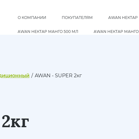
О КОМПАНИИ
ПОКУПАТЕЛЯМ
AWAN НЕКТАР 
AWAN НЕКТАР МАНГО 500 МЛ
AWAN НЕКТАР МАНГО 
AWAN НЕКТАР ГУАВА 300 МЛ
AWAN НЕКТАР ГУАВА 5
AWAN НЕКТАР ГУАВА 1 ЛИТР
КОНТАКТЫ
диционный
/
AWAN - SUPER 2кг
2кг